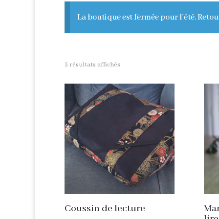
La boutique est fermée pour l'été. Retou
3 résultats affichés
Coussin de lecture
Mar
lire