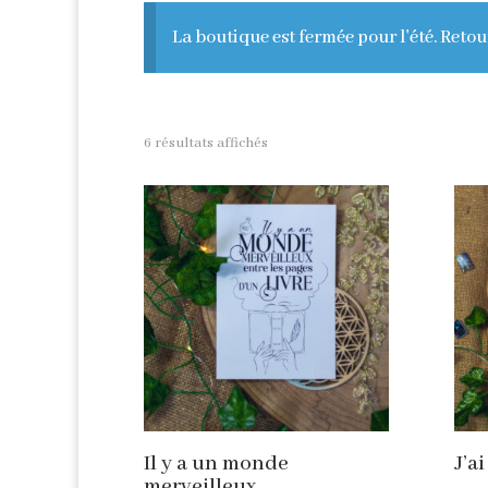
La boutique est fermée pour l'été. Retou
6 résultats affichés
Il y a un monde
J’a
merveilleux…