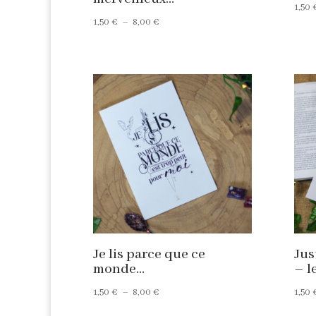
1,50
Plage
1,50
€
–
8,00
€
de
prix :
1,50 €
à
8,00 €
Je lis parce que ce
Jus
monde…
– l
Plage
1,50
€
–
8,00
€
1,50
de