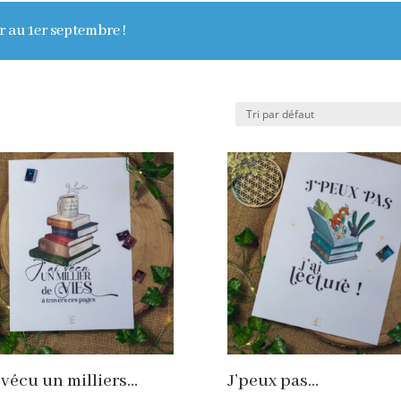
r au 1er septembre !
i vécu un milliers…
J’peux pas…