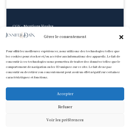
CGV
-
Mentions légales
Gérer le consentement
Pour offrir les meilleures expériences, nous utilisons des technologies telles que
les cookies pour stocker et/ou accéder aux informations des appareils. Le fait de
consentir à ces technologies nous permettra de traiter des données telles que le
comportement de navigation ou les ID uniques sur ce site. Le fait de ne pas
consentir ou de retirer son consentement peut avoir un effet négatif sur certaines
caractéristiques et fonctions.
Accepter
Refuser
Tous les contenus image et texte sont © Jennifer Daïna. Ne
Voir les préférences
pas utiliser sans autorisation.