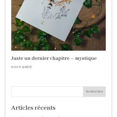
Juste un dernier chapitre – mystique
Le
Le
8,00
€
4,00
€
prix
prix
initial
actuel
était :
est :
8,00 €.
4,00 €.
Rechercher
Articles récents