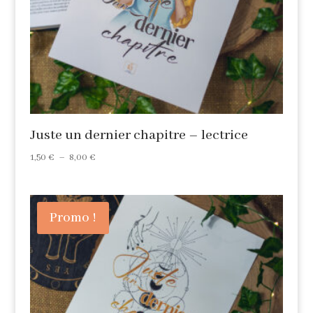
Juste un dernier chapitre – lectrice
Plage
1,50
€
–
8,00
€
de
prix :
1,50 €
Promo !
à
8,00 €