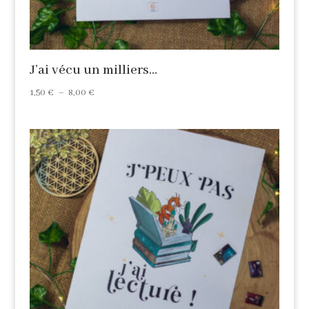
J’ai vécu un milliers…
Plage
1,50
€
–
8,00
€
de
prix :
1,50 €
à
8,00 €