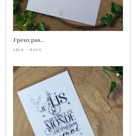
J’peux pas…
Plage
1,50
€
–
8,00
€
de
prix :
1,50 €
à
8,00 €