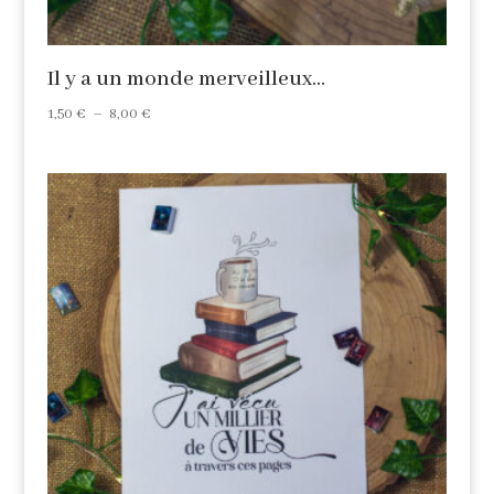
Il y a un monde merveilleux…
Plage
1,50
€
–
8,00
€
de
prix :
1,50 €
à
8,00 €