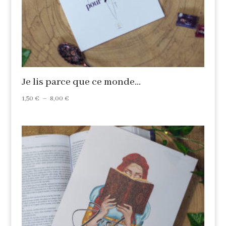
Je lis parce que ce monde…
Plage
1,50
€
–
8,00
€
de
prix :
1,50 €
à
8,00 €