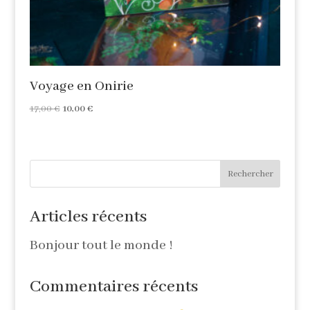
Voyage en Onirie
Le
Le
17,00
€
10,00
€
prix
prix
initial
actuel
était :
est :
17,00 €.
10,00 €.
Rechercher
Articles récents
Bonjour tout le monde !
Commentaires récents