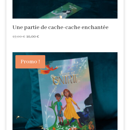
Une partie de cache-cache enchantée
Le
Le
17,00
€
10,00
€
prix
prix
initial
actuel
était :
est :
Promo !
17,00 €.
10,00 €.