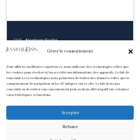
CGV
-
Mentions légales
Gérer le consentement
Pour offrir les meilleures expériences, nous utilisons des technologies telles que
les cookies pour stocker et/ou accéder aux informations des appareils. Le fait de
consentir à ces technologies nous permettra de traiter des données telles que le
comportement de navigation ou les ID uniques sur ce site. Le fait de ne pas
consentir ou de retirer son consentement peut avoir un effet négatif sur certaines
caractéristiques et fonctions.
Accepter
Refuser
Tous les contenus image et texte sont © Jennifer Daïna. Ne