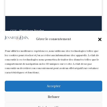
CGV
-
Mentions légales
Gérer le consentement
Pour offrir les meilleures expériences, nous utilisons des technologies telles que
les cookies pour stocker et/ou accéder aux informations des appareils. Le fait de
consentir à ces technologies nous permettra de traiter des données telles que le
comportement de navigation ou les ID uniques sur ce site. Le fait de ne pas
consentir ou de retirer son consentement peut avoir un effet négatif sur certaines
caractéristiques et fonctions.
Accepter
Refuser
Tous les contenus image et texte sont © Jennifer Daïna. Ne