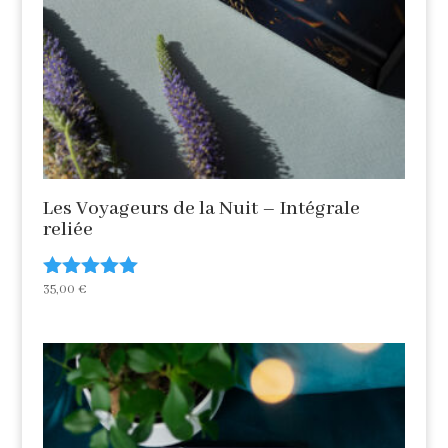
Les Voyageurs de la Nuit – Intégrale
reliée
35,00
€
Note
5.00
sur 5