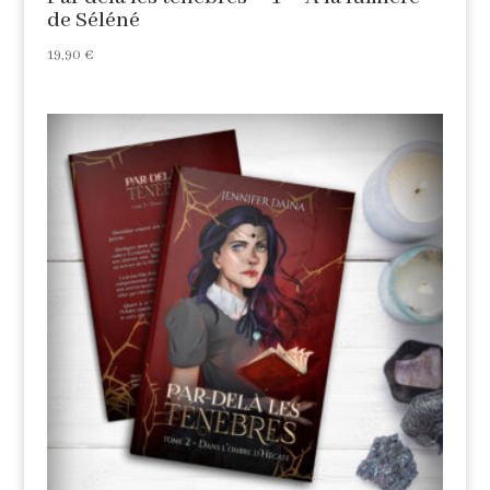
de Séléné
19,90
€