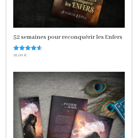
52 semaines pour reconquérir les Enfers
16,00
€
Note
4.50
sur 5