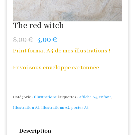
The red witch
Le
Le
8,00
€
4,00
€
prix
prix
Print format A4 de mes illustrations !
initial
actuel
Envoi sous enveloppe cartonnée
était :
est :
8,00 €.
4,00 €.
Catégorie :
Illustrations
Étiquettes :
Affiche A4
,
enfant
,
Illustration A4
,
illustrations A4
,
poster A4
Description