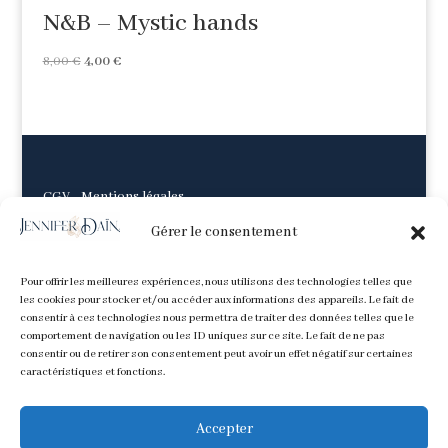
N&B – Mystic hands
Le
Le
8,00
€
4,00
€
prix
prix
initial
actuel
était :
est :
8,00 €.
4,00 €.
CGV
-
Mentions légales
Gérer le consentement
Pour offrir les meilleures expériences, nous utilisons des technologies telles que
les cookies pour stocker et/ou accéder aux informations des appareils. Le fait de
consentir à ces technologies nous permettra de traiter des données telles que le
comportement de navigation ou les ID uniques sur ce site. Le fait de ne pas
consentir ou de retirer son consentement peut avoir un effet négatif sur certaines
caractéristiques et fonctions.
Accepter